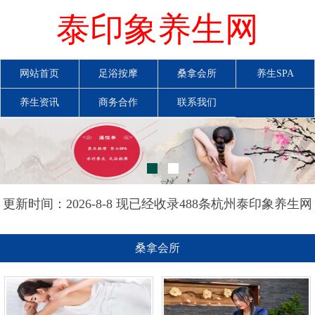
泰印象养生网
网站首页
足浴按摩
桑拿会所
养生SPA
养生资讯
商务合作
联系我们
更新时间：2026-8-8 现已经收录488条杭州泰印象养生网
信息
桑拿会所