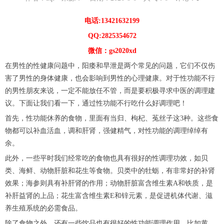
电话:13421632199
QQ:2825354672
微信：gs2020xd
在男性的性健康问题中，阳痿和早泄是两个常见的问题，它们不仅伤
害了男性的身体健康，也会影响到男性的心理健康。对于性功能不行
的男性朋友来说，一定不能放任不管，而是要积极寻求中医的调理建
议。下面让我们看一下，通过性功能不行吃什么好调理吧！
首先，性功能休养的食物，里面有当归、枸杞、菟丝子这3种。这些食
物都可以补血活血，调和肝肾，强健精气，对性功能的调理绰绰有
余。
此外，一些平时我们经常吃的食物也具有很好的性调理功效，如贝
类、海鲜、动物肝脏和花生等食物。贝类中的牡蛎，有非常好的补肾
效果；海参则具有补肝肾的作用；动物肝脏富含维生素A和铁质，是
补肝益肾的上品；花生富含维生素E和锌元素，是促进机体代谢、滋
养生殖系统的必需食品。
除了食物之外，还有一些饮品也有很好的性功能调理作用，比如黄