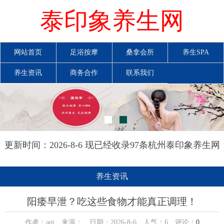
泰印象养生网
网站首页
足浴按摩
桑拿会所
养生SPA
养生资讯
商务合作
联系我们
更新时间：2026-8-6 现已经收录97条杭州泰印象养生网
信息
养生资讯
阳痿早泄？吃这些食物才能真正调理！
作者：aqi 来源： 日期：2026-8-6 人气：
6
评论：
0