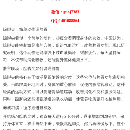
微信：guoj7383
QQ:1401088864
跺脚尖：简单动作调脾胃
踮脚尖看似一个简单的动作，却蕴含着调理身体的功效。中医认为，
踮脚尖能够刺激足底的穴位，促进气血运行，改善脾胃功能。现代研
究表明，这个动作还能增强下肢血液循环，缓解疲劳。每天坚持练
习，不仅帮助消化吸收，还能提升整体健康水平。
器官联动：踮脚尖如何调理脾胃
踮脚尖的核心在于激活足跟附近的穴位，这些穴位与脾胃功能密切相
关。当脚跟离开地面时，身体的重心前移，促使内脏器官联动。这种
轻柔的运动方式，可以促进胃肠道蠕动，改善消化不良和腹胀问题。
同时，踮脚尖还能增强肠道的吸收功能，使营养物质更好地被利用。
养成习惯：循序渐进显成效
开始练习踮脚尖时，建议每天进行5-10分钟，逐渐增加到20分钟。保
持身体直立，双手自然下垂，缓慢踮起脚尖，然后再缓慢放下。整个