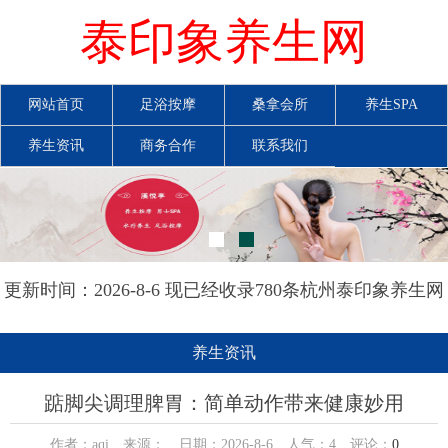
泰印象养生网
网站首页
足浴按摩
桑拿会所
养生SPA
养生资讯
商务合作
联系我们
更新时间：2026-8-6 现已经收录780条杭州泰印象养生网
信息
养生资讯
踮脚尖调理脾胃：简单动作带来健康妙用
作者：aqi 来源： 日期：2026-8-6 人气：
4
评论：
0