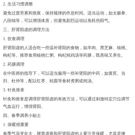
2. 生活习惯调整
避免过度劳累和熬夜，保持规律的作息时间。适当运动，如太极拳、
八段锦等，可以增强体质，但避免剧烈运动以免耗伤阳气。
三、肝肾阳虚的调理方法
1. 饮食调理
肝肾阳虚的人适合吃一些温补肾阳的食物，如羊肉、黑芝麻、核桃、
枸杞等。推荐食用核桃仁粥、枸杞炖鸡汤等药膳，既美味又养生。
2. 药膳调理
在中医师的指导下，可以适当服用一些补肾阳的中药，如黄芪、当
归、杜仲等，配以红枣、桂圆等食材煮粥或炖汤。
3. 针灸推拿
针灸和推拿是调理肝肾阳虚的有效方法，可以通过刺激特定穴位调节
气血运行，增强肾阳。
四、春季调养小贴士
1. 保暖很重要
春季气温变化大，脾胃虚寒和肝肾阳虚的人要注意保暖，尤其是腰