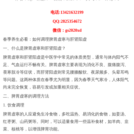
电话:13421632199
QQ:2825354672
微信：gs2020xd
春季养生必看：如何调理脾胃虚寒与肝肾阳虚
一、什么是脾胃虚寒和肝肾阳虚？
脾胃虚寒和肝肾阳虚是中医学中常见的体质类型，通常与体内阳气不
足、气血运行不畅有关。脾胃虚寒主要表现为消化不良、腹痛腹泻、
畏寒肢冷等症状，而肝肾阳虚则常见腰膝酸软、夜尿频多、头晕耳鸣
等问题。这两种体质在春季尤为明显，因为春季天气寒冷，人体阳气
尚未完全恢复，容易引发或加重相关症状。
二、脾胃虚寒的调理方法
1. 饮食调理
脾胃虚寒的人应避免生冷食物，多吃温热、易消化的食物，如姜汤、
红枣粥、山药粥等。同时，可以适量食用一些温补食材，如羊肉、韭
菜、核桃等，以增强脾胃功能。