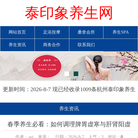
泰印象养生网
网站首页
足浴按摩
桑拿会所
养生SPA
养生资讯
商务合作
联系我们
更新时间：2026-8-7 现已经收录1009条杭州泰印象养生
网信息
养生资讯
春季养生必看：如何调理脾胃虚寒与肝肾阳虚
作者：aqi 来源： 日期：2026-8-7 人气：
3
评论：
0