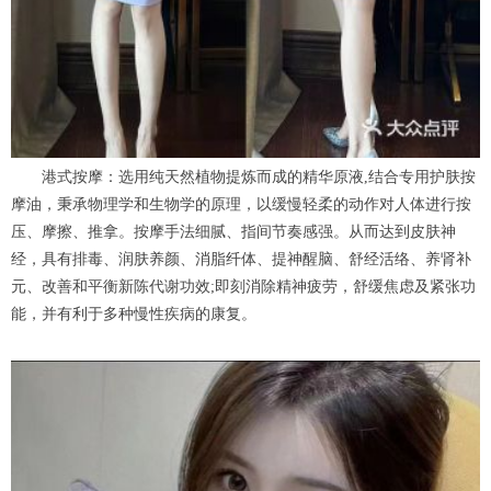
港式按摩：选用纯天然植物提炼而成的精华原液,结合专用护肤按
摩油，秉承物理学和生物学的原理，以缓慢轻柔的动作对人体进行按
压、摩擦、推拿。按摩手法细腻、指间节奏感强。从而达到皮肤神
经，具有排毒、润肤养颜、消脂纤体、提神醒脑、舒经活络、养肾补
元、改善和平衡新陈代谢功效;即刻消除精神疲劳，舒缓焦虑及紧张功
能，并有利于多种慢性疾病的康复。