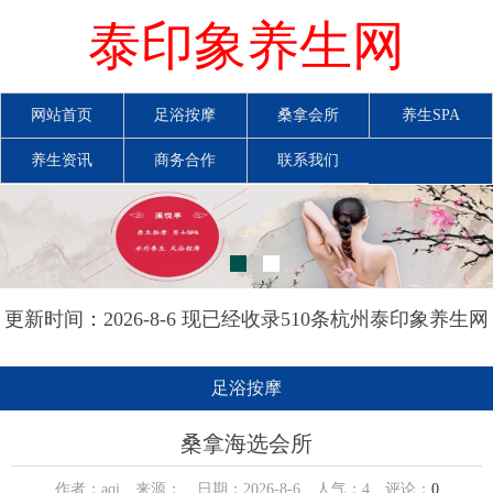
泰印象养生网
网站首页
足浴按摩
桑拿会所
养生SPA
养生资讯
商务合作
联系我们
更新时间：2026-8-6 现已经收录510条杭州泰印象养生网
信息
足浴按摩
桑拿海选会所
作者：aqi 来源： 日期：2026-8-6 人气：
4
评论：
0