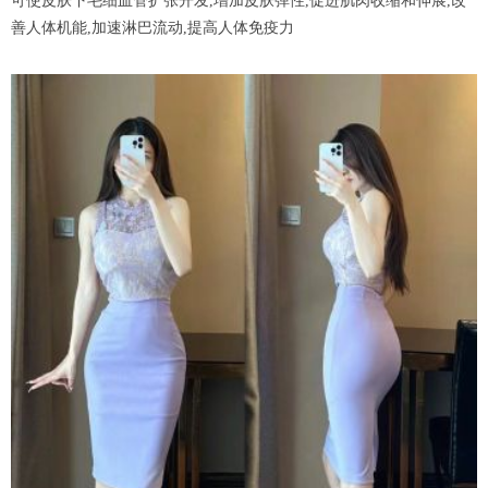
可使皮肤下毛细血管扩张开发,增加皮肤弹性,促进肌肉收缩和伸展,改
善人体机能,加速淋巴流动,提高人体免疫力