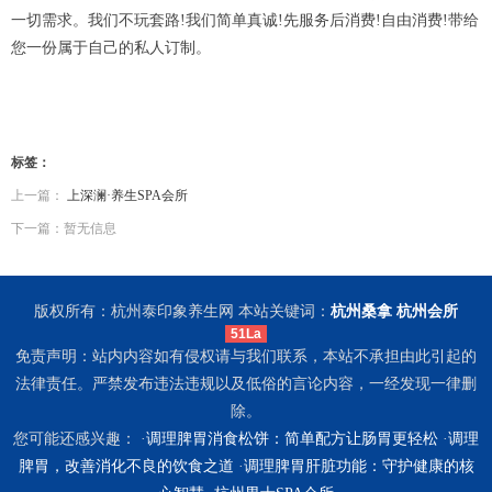
一切需求。我们不玩套路!我们简单真诚!先服务后消费!自由消费!带给
您一份属于自己的私人订制。
标签：
上一篇：
上深澜·养生SPA会所
下一篇：暂无信息
版权所有：杭州泰印象养生网 本站关键词：
杭州桑拿
杭州会所
51La
免责声明：站内内容如有侵权请与我们联系，本站不承担由此引起的
法律责任。严禁发布违法违规以及低俗的言论内容，一经发现一律删
除。
您可能还感兴趣： ·
调理脾胃消食松饼：简单配方让肠胃更轻松
·
调理
脾胃，改善消化不良的饮食之道
·
调理脾胃肝脏功能：守护健康的核